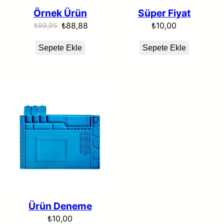
Örnek Ürün
Süper Fiyat
Orijinal
Şu
₺
88,88
₺
10,00
₺
99,95
fiyat:
andaki
Sepete Ekle
Sepete Ekle
₺99,95.
fiyat:
₺88,88.
Ürün Deneme
₺
10,00