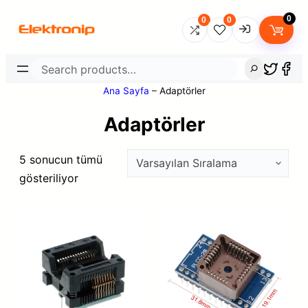
0
0
0
Search
Username
Ana Sayfa
–
Adaptörler
Adaptörler
Password
5 sonucun tümü
gösteriliyor
Lost Password?
Remember me
LOGIN
Don’t have an account?
Sign up