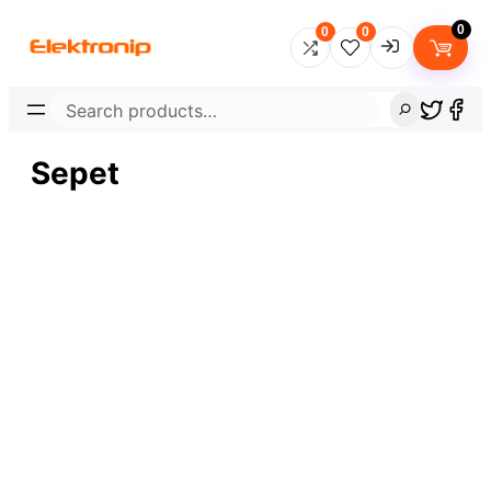
İçeriğe
0
0
0
geç
Search
Username
Sepet
Password
Lost Password?
Remember me
LOGIN
Don’t have an account?
Sign up