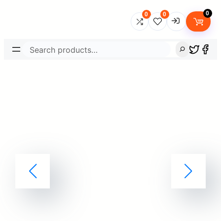
0
0
0
Search
Username
Password
Lost Password?
Remember me
LOGIN
Don’t have an account?
Sign up