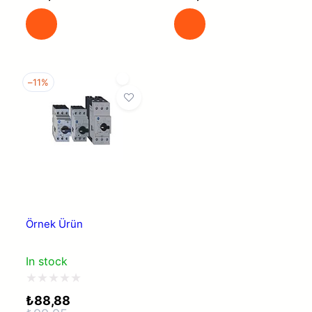
üzerinden
üzerinden
0
0
oy
oy
aldı
aldı
–
11%
Örnek Ürün
In stock
5
₺
88,88