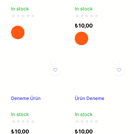
In stock
In stock
5
5
₺
10,00
üzerinden
üzerinden
0
0
oy
oy
aldı
aldı
Deneme Ürün
Ürün Deneme
In stock
In stock
5
5
₺
10,00
₺
10,00