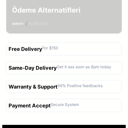
Ödeme Alternatifleri
/
admin
19/08/2024
Free Delivery
For $150
Same-Day Delivery
Get it ass soon as 8pm today
Warranty & Support
99% Positive feedbacks
Payment Accept
Secure System