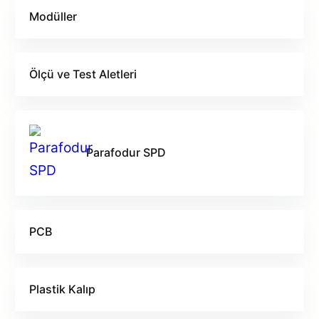
özel çözüml
Modüller
siparişlerini
fiyatlandırm
en uygun tek
Büyük haciml
Ölçü ve Test Aletleri
vadeli iş bir
projeler için
fiyatlandırm
faydalanabili
Parafodur SPD
PCB
Plastik Kalıp